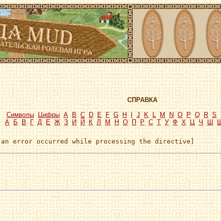
СПРАВКА
Символы
Цифры
A
B
C
D
E
F
G
H
I
J
K
L
M
N
O
P
Q
R
S
А
Б
В
Г
Д
Е
Ж
З
И
Й
К
Л
М
Н
О
П
Р
С
Т
У
Ф
Х
Ц
Ч
Ш