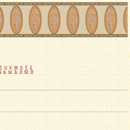
T
U
V
W
X
Y
Z
Щ
Ь
Ы
Ъ
Э
Ю
Я