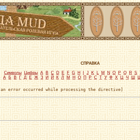
СПРАВКА
Символы
Цифры
A
B
C
D
E
F
G
H
I
J
K
L
M
N
O
P
Q
R
S
А
Б
В
Г
Д
Е
Ж
З
И
Й
К
Л
М
Н
О
П
Р
С
Т
У
Ф
Х
Ц
Ч
Ш