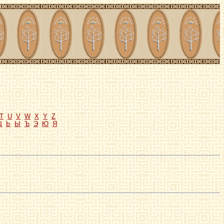
T
U
V
W
X
Y
Z
Щ
Ь
Ы
Ъ
Э
Ю
Я