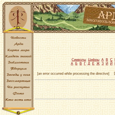
Символы
Цифры
A
B
C
А
Б
В
Г
Д
Е
Ж
З
И
Й
[an error occurred while processing the directive]