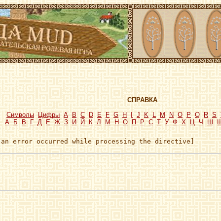
СПРАВКА
Символы
Цифры
A
B
C
D
E
F
G
H
I
J
K
L
M
N
O
P
Q
R
S
А
Б
В
Г
Д
Е
Ж
З
И
Й
К
Л
М
Н
О
П
Р
С
Т
У
Ф
Х
Ц
Ч
Ш