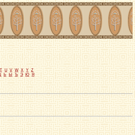
T
U
V
W
X
Y
Z
Щ
Ь
Ы
Ъ
Э
Ю
Я