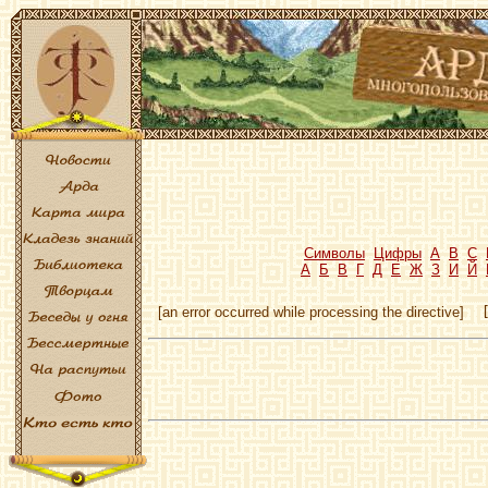
Символы
Цифры
A
B
C
А
Б
В
Г
Д
Е
Ж
З
И
Й
[an error occurred while processing the directive]