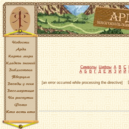
Символы
Цифры
A
B
C
А
Б
В
Г
Д
Е
Ж
З
И
Й
[an error occurred while processing the directive]