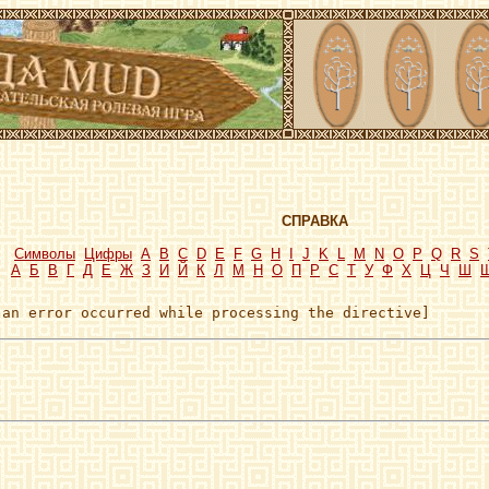
СПРАВКА
Символы
Цифры
A
B
C
D
E
F
G
H
I
J
K
L
M
N
O
P
Q
R
S
А
Б
В
Г
Д
Е
Ж
З
И
Й
К
Л
М
Н
О
П
Р
С
Т
У
Ф
Х
Ц
Ч
Ш