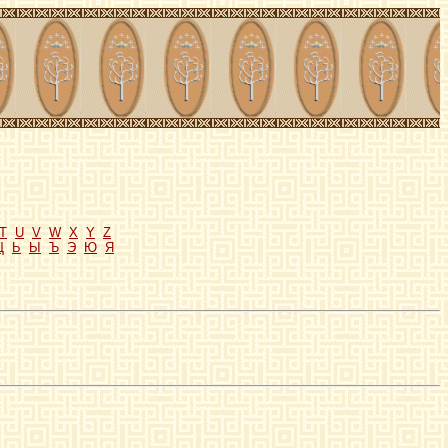
T
U
V
W
X
Y
Z
Щ
Ь
Ы
Ъ
Э
Ю
Я