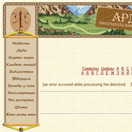
Символы
Цифры
A
B
C
А
Б
В
Г
Д
Е
Ж
З
И
Й
[an error occurred while processing the directive]