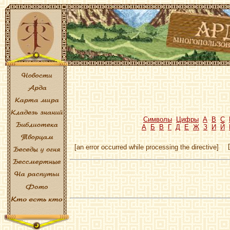
Символы
Цифры
A
B
C
А
Б
В
Г
Д
Е
Ж
З
И
Й
[an error occurred while processing the directive]