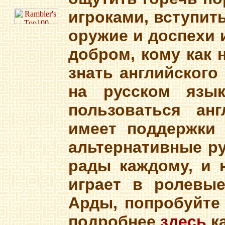
игроками, вступит
оружие и доспехи и
добром, кому как н
знать английского
на русском язы
пользоваться ан
имеет поддержки 
альтернативные р
рады каждому, и н
играет в ролевы
Арды, попробуйте
подробнее
здесь
ка