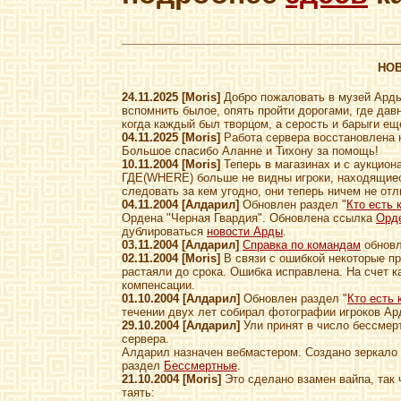
НО
24.11.2025 [Moris]
Добро пожаловать в музей Арды,
вспомнить былое, опять пройти дорогами, где дав
когда каждый был творцом, а серость и барыги ещ
04.11.2025 [Moris]
Работа сервера восстановлена н
Большое спасибо Аланне и Тихону за помощь!
10.11.2004 [Moris]
Теперь в магазинах и с аукцион
ГДЕ(WHERE) больше не видны игроки, находящиес
следовать за кем угодно, они теперь ничем не от
04.11.2004 [Алдарил]
Обновлен раздел "
Кто есть 
Ордена "Черная Гвардия". Обновлена ссылка
Орд
дублироваться
новости Арды
.
03.11.2004 [Алдарил]
Справка по командам
обновл
02.11.2004 [Moris]
В связи с ошибкой некоторые пр
растаяли до срока. Ошибка исправлена. На счет к
компенсации.
01.10.2004 [Алдарил]
Обновлен раздел "
Кто есть 
течении двух лет собирал фотографии игроков Ар
29.10.2004 [Алдарил]
Ули принят в число бессмер
сервера.
Алдарил назначен вебмастером. Создано зеркало
раздел
Бессмертные
.
21.10.2004 [Moris]
Это сделано взамен вайпа, так 
таять: