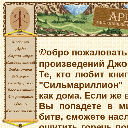
обро пожаловать
Джо
произведений
Те, кто любит кни
"Сильмариллион" 
как дома. Если же в
Вы попадете в ми
битв, сможете нас
ощутить горечь по