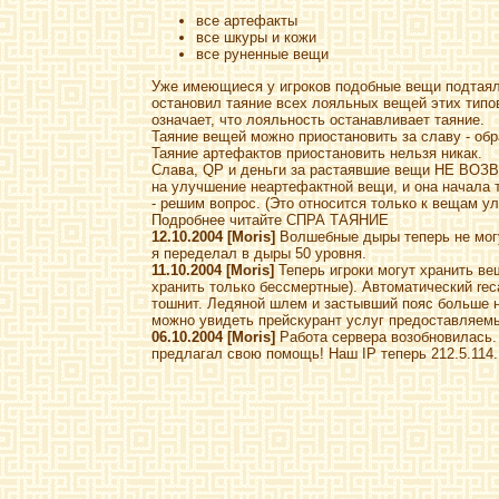
все артефакты
все шкуры и кожи
все руненные вещи
Уже имеющиеся у игроков подобные вещи подтаяли
остановил таяние всех лояльных вещей этих типов
означает, что лояльность останавливает таяние.
Таяние вещей можно приостановить за славу - обр
Таяние артефактов приостановить нельзя никак.
Слава, QP и деньги за растаявшие вещи НЕ ВОЗ
на улучшение неартефактной вещи, и она начала т
- решим вопрос. (Это относится только к вещам у
Подробнее читайте СПРА ТАЯНИЕ
12.10.2004 [Moris]
Волшебные дыры теперь не могу
я переделал в дыры 50 уровня.
11.10.2004 [Moris]
Теперь игроки могут хранить ве
хранить только бессмертные). Автоматический reca
тошнит. Ледяной шлем и застывший пояс больше
можно увидеть прейскурант услуг предоставляемы
06.10.2004 [Moris]
Работа сервера возобновилась. 
предлагал свою помощь! Наш IP теперь 212.5.114